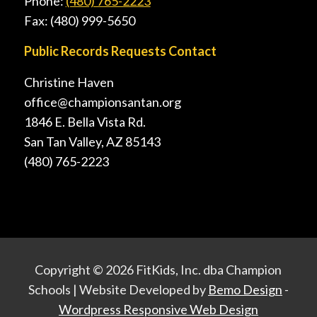
Phone:
(480) 765-2223
Fax: (480) 999-5650
Public Records Requests Contact
Christine Haven
office@championsantan.org
1846 E. Bella Vista Rd.
San Tan Valley, AZ 85143
(480) 765-2223
Copyright ©
2026 FitKids, Inc. dba Champion
Schools | Website Developed by
Bemo Design
-
Wordpress Responsive Web Design